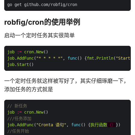
robfig/cron的使用举例
启动一个定时任务其实很简单
job
:=
cron
.
New
job
.
AddFunc
(
"* * * * *"
, 
func
() {
fmt
.
Println
(
"Start j
job
.
Start
一个定时任务就这样被写好了，其实仔细琢磨一下，
添加任务的方式就是
// 新任务
job
:=
cron
.
New
///任务添加
job
.
AddFunc
(
"Cronta 语句"
, 
func
() {
执行函数
（）
//任务开始