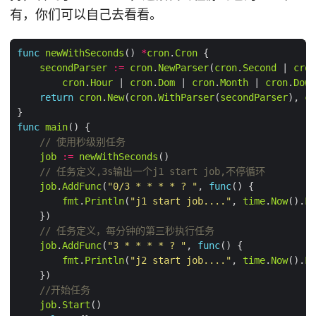
有，你们可以自己去看看。
func
newWithSeconds
() 
*
cron
.
Cron
secondParser
:=
cron
.
NewParser
(
cron
.
Second
 | 
cron
cron
.
Hour
 | 
cron
.
Dom
 | 
cron
.
Month
 | 
cron
.
DowO
return
cron
.
New
(
cron
.
WithParser
(
secondParser
), 
cr
func
main
// 使用秒级别任务
job
:=
newWithSeconds
// 任务定义,3s输出一个j1 start job,不停循环
job
.
AddFunc
(
"0/3 * * * * ? "
, 
func
fmt
.
Println
(
"j1 start job...."
, 
time
.
Now
().
Fo
// 任务定义，每分钟的第三秒执行任务
job
.
AddFunc
(
"3 * * * * ? "
, 
func
fmt
.
Println
(
"j2 start job...."
, 
time
.
Now
().
Fo
//开始任务
job
.
Start