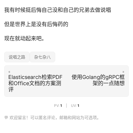
我有时候挺后悔自己没和自己的兄弟去做说唱
但是世界上是没有后悔药的
现在就动起来吧。
说唱之路
杂七杂八
«
»
Elasticsearch检索PDF
使用Golang的gRPC框
和Office文档的方案测
架的一点随想
评
PV:
1
|
UV:
1
💬 欢迎留言！可以匿名评论，邮箱和网站为可选项。