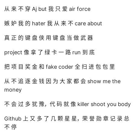
从 来 不 穿 Aj but 我 只 爱 air force
嫉 妒 我 的 hater 我 从 来 不 care about
真 正 的 键 盘 侠 用 键 盘 当 做 武 器
project 像 拿 了 绿 卡 一 路 run 到 底
把 项 目 奖 金 和 fake coder 全 扫 进 包 包 里
从 不 追 逐 金 钱 因 为 大 家 都 会 show me the
money
不 会 过 多 犹 豫，代 码 就 像 killer shoot you body
Github 上 又 多 了 几 颗 星 星，荣 誉 勋 章 记 录 总
不 停