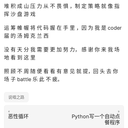
堆 积 成 山 压 力 从 不 畏 惧 ，制 定 策 略 就 像 指
挥 沙 盘 游 戏
运 筹 帷 幄 将 代 码 握 在 手 里 ，因 为 我 是 coder
届 的 汤 姆 克 兰 西
没 有 天 分 我 需 要 更 加 努 力， 感 谢 你 来 我 场
地 看 到 这 里
照 顾 不 周 随 便 看 看 有 意 见 就 提，回 头 去 你
场 子 battle 乐 此 不 疲。
说唱之路
«
»
恶性循环
Python写一个自动点
餐程序