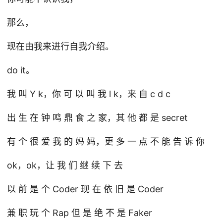
那么，
现在由我来进行自我介绍。
do it。
我 叫 Y k，你 可 以 叫 我 l k，来 自 c d c
出 生 在 钟 鸣 鼎 食 之 家，其 他 都 是 secret
有 个 很 爱 我 的 妈 妈，更 多 一 点 不 能 告 诉 你
ok，ok，让 我 们 继 续 下 去
以 前 是 个 Coder 现 在 依 旧 是 Coder
兼 职 玩 个 Rap 但 是 绝 不 是 Faker